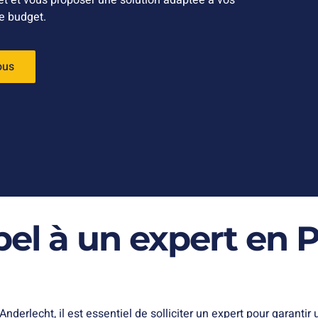
jet et vous proposer une solution adaptée à vos
re budget.
ous
pel à un expert en 
erlecht, il est essentiel de solliciter un expert pour garantir 